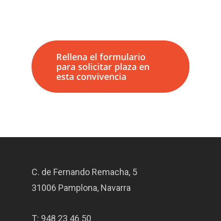
Rellena el formulario
para solicitar plaza en
esta convivencia
C. de Fernando Remacha, 5
31006 Pamplona, Navarra
T:
948 23 46 50