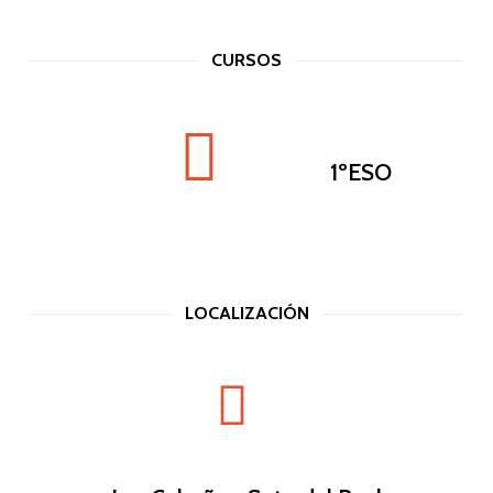
Dónde estamos
CURSOS
C. de Fernando Remacha
31006 Pamplona, Navar
1ºESO
T:
948 23 46 50
ajlantegi@gmail.com
LOCALIZACIÓN